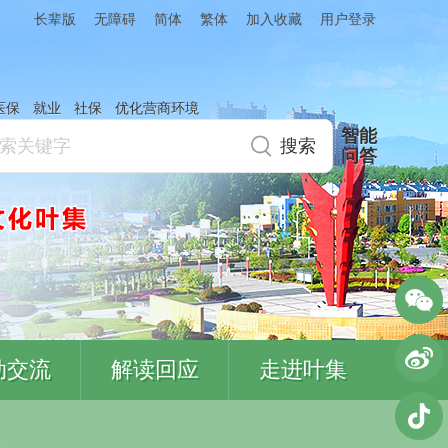
简体
繁体
加入收藏
长辈版
无障碍
用户登录
医保
就业
社保
优化营商环境
智能
问答
动交流
解读回应
走进叶集