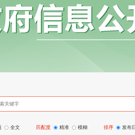
题
全文
匹配度
精准
模糊
排序
发布