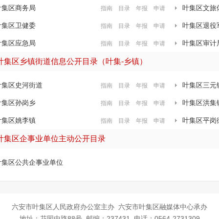
叶集区商务局
叶集区文旅
指南
目录
年报
申请
叶集区卫健委
叶集区退役
指南
目录
年报
申请
叶集区应急局
叶集区审计
指南
目录
年报
申请
叶集区乡镇街道信息公开目录（叶集-乡镇）
叶集区史河街道
叶集区三元
指南
目录
年报
申请
叶集区孙岗乡
叶集区洪集
指南
目录
年报
申请
叶集区姚李镇
叶集区平岗
指南
目录
年报
申请
叶集区企事业单位主动公开目录
叶集区公共企事业单位
六安市叶集区人民政府办公室主办 六安市叶集区融媒体中心承办
地址：花园中路88号 邮编：237431 电话：0564-2731309