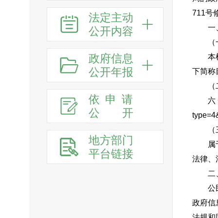
711
法定主动
一
公开内容
（
政府信息
本
公开年报
下简称
（
依申请
六安
公
开
type=4
（
地方部门
属
平台链接
法律、
二
公
政府信
法规和