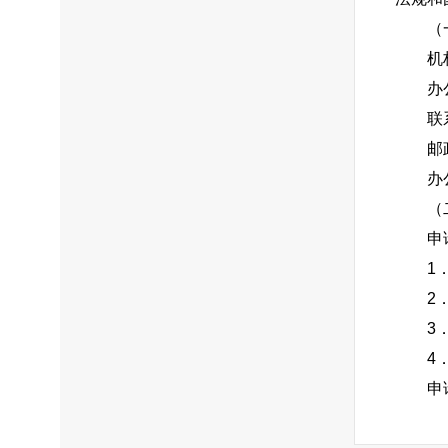
（
机
办
联
邮
办
（
申
1
2
3
4
申
（