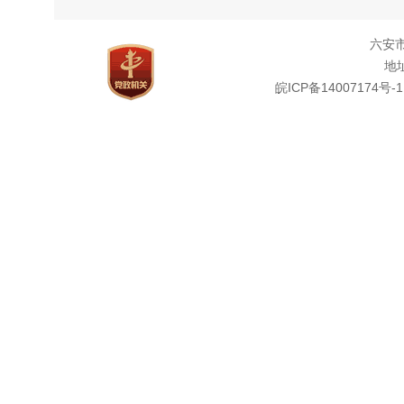
申
公安分
六安
请表复
地址
申
皖ICP备14007174号-1
1
务公开
件。通
政编码：
2
地
办
联
3
公开申
4