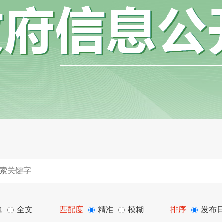
题
全文
匹配度
精准
模糊
排序
发布