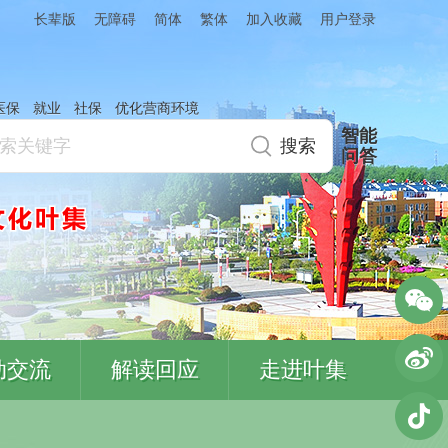
简体
繁体
加入收藏
长辈版
无障碍
用户登录
医保
就业
社保
优化营商环境
智能
问答
动交流
解读回应
走进叶集