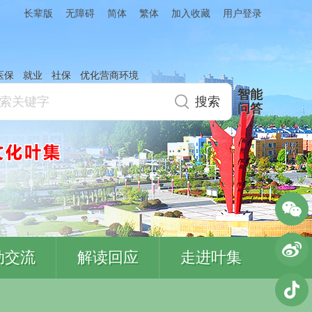
简体
繁体
加入收藏
长辈版
无障碍
用户登录
医保
就业
社保
优化营商环境
智能
问答
动交流
解读回应
走进叶集