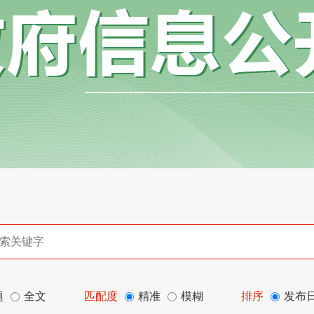
题
全文
匹配度
精准
模糊
排序
发布