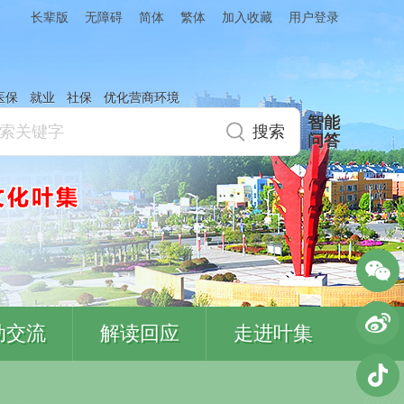
简体
繁体
加入收藏
长辈版
无障碍
用户登录
医保
就业
社保
优化营商环境
智能
问答
动交流
解读回应
走进叶集