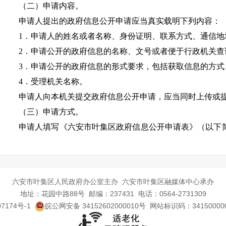
（二）申请内容。
申请人提出的政府信息公开申请应当真实载明下列内容：
1．申请人的姓名或者名称、身份证明、联系方式、通信地
2．申请公开的政府信息的名称、文号或者便于行政机关查
3．申请公开的政府信息的形式要求，包括获取信息的方式
4．受理机关名称。
申请人向本机关提交政府信息公开申请，应当同时上传或
（三）申请方式。
申请人填写《六安市叶集区政府信息公开申请表》（以下
叶集区卫生健康委员会户网站政府信息公开专栏的政府信息公
申请表复印有效。
申请人可以通过以下方式提出申请：
六安市叶集区人民政府办公室主办 六安市叶集区融媒体中心承办
1．信函。通过信函提出申请的，应填写申请表，收信人名
地址：花园中路88号 邮编：237431 电话：0564-2731309
员会办公室”，并在信封正面左下角显著位置注明“政府信息公
7174号-1
皖公网安备 34152602000010号
网站标识码：3415000
件。通信地址：六安市叶集区花园路88号区政府六楼605室；联系