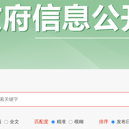
题
全文
匹配度
精准
模糊
排序
发布