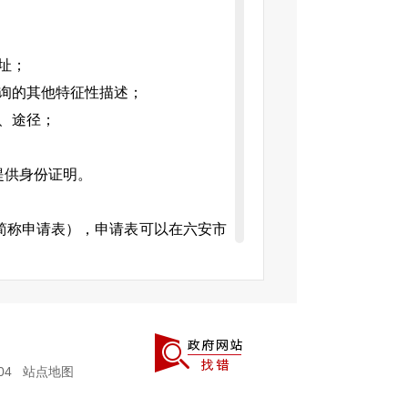
址；
询的其他特征性描述；
、途径；
提供身份证明。
简称申请表），申请表可以在六安市
开指南或依申请公开栏目下载打印，
称请注明“六安市叶集区卫生健康委
开申请”，本机关只接收中国邮政寄
004
站点地图
电话：0564—2770381；邮政编