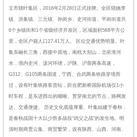
立市辖叶集区，2016年2月28日正式挂牌。全区辖姚李
镇、洪集镇、三元镇、孙岗乡、史河街道、平岗街道共
6个乡镇街和1个省级经济开发区，区域面积568平方公
里，全区户籍人口27.41万人。 区位交通优势明显。叶
集东融长三角，西接中原地，南枕大别山，北依淮河
水，境内史河、汲河环绕，沪陕、沪蓉两条高速，
G312、G105两条国道，宁西、合武两条铁路穿境而
过，设有叶集铁路客货站，距合肥新桥国际机场仅1小
时车程，是东进西出的咽喉、贯穿南北的节点，路网发
达、交通便捷。 历史文化底蕴厚重。叶集始建于春秋，
是春秋战国十大以少胜多战役“鸡父之战”的发生地。明
清时期商贾云集、商贸繁荣，设有陕西、山西、河南、