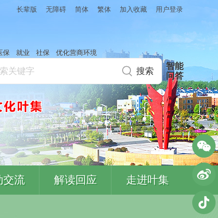
简体
繁体
加入收藏
长辈版
无障碍
用户登录
医保
就业
社保
优化营商环境
智能
问答
动交流
解读回应
走进叶集