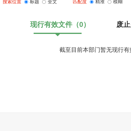
搜索位置
标题
全文
匹配度
精准
模糊
现行有效文件
（
0
）
废止
截至目前本部门暂无现行有