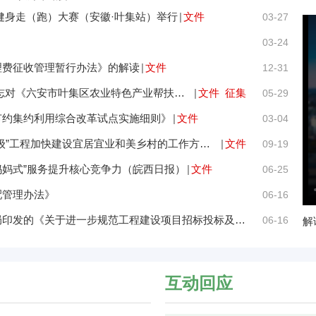
民健身走（跑）大赛（安徽·叶集站）举行
|
文件
03-27
03-24
理费征收管理暂行办法》的解读
|
文件
12-31
【专家解读】【新闻发布会】高级农艺师 陶友权同志对《六安市叶集区农业特色产业帮扶项目实施方案》的政...
|
文件
征集
05-29
节约集约利用综合改革试点实施细则》
|
文件
03-04
【新闻发布会】解读《关于实施“千村引领、万村升级”工程加快建设宜居宜业和美乡村的工作方案》
|
文件
09-19
妈妈式”服务提升核心竞争力（皖西日报）
|
文件
06-25
配管理办法》
06-16
【新闻发布会】解读六安市公共资源交易监督管理局印发的《关于进一步规范工程建设项目招标投标及发包活动...
06-16
解
互动回应