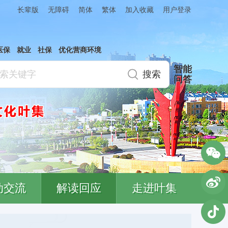
简体
繁体
加入收藏
长辈版
无障碍
用户登录
医保
就业
社保
优化营商环境
智能
问答
动交流
解读回应
走进叶集