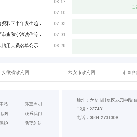
03-17
1
07-10
六安市叶集区主要林业有害生物2026年上半年发生情况和下半年发生趋势预测
07-02
关于开展六安市叶集区用人单位2026年劳动保障书面审查和守法诚信等级评价工作的通知
07-01
拟聘用人员名单公示
06-29
安徽省政府网
六安市政府网
市直各
地址：六安市叶集区花园中路8
本站
郑重声明
邮编：237431
地图
联系我们
电话：0564-2731309
保护
我要纠错