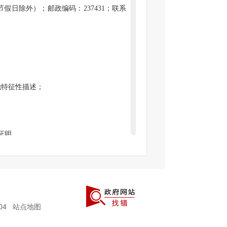
:30（节假日除外）；邮政编码：237431；联系
他特征性描述；
；
证明。
表），申请表可以在六安市叶集区
税务局
打印，申请表复印有效。
004
站点地图
明“六安市叶集区
税务局
办公室
”，并在信