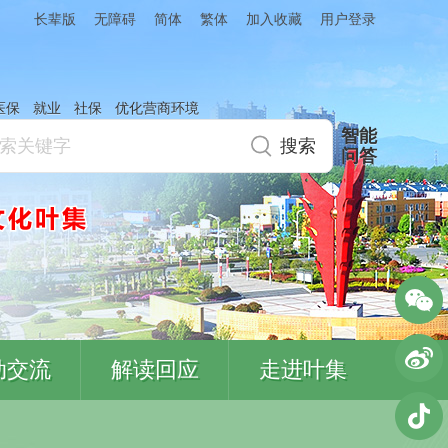
简体
繁体
加入收藏
长辈版
无障碍
用户登录
医保
就业
社保
优化营商环境
智能
问答
动交流
解读回应
走进叶集