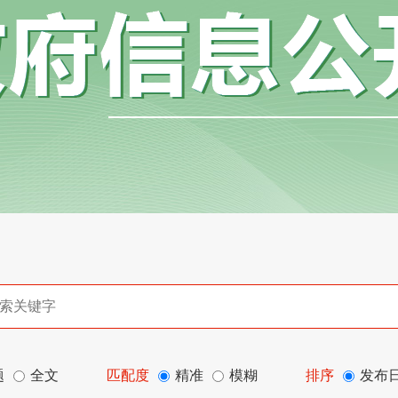
题
全文
匹配度
精准
模糊
排序
发布