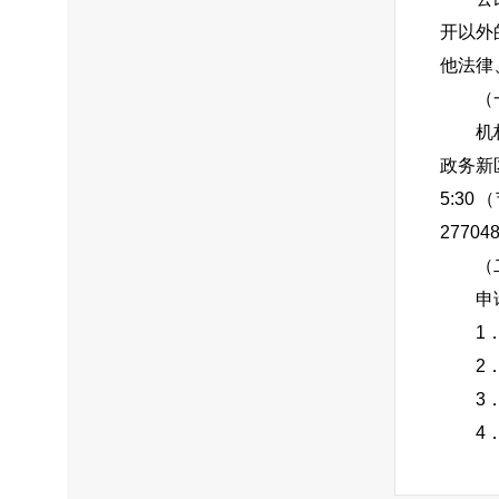
开以外
他法律
（
机
政务新
5:30
27704
（
申
1
2
3
4
申