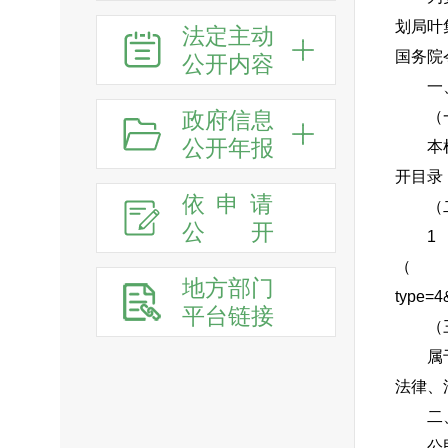
划局叶
法定主动
国务院
公开内容
一
政府信息
（
公开年报
本
开目录
依申请
（
公
开
（ht
地方部门
type=4
平台链接
（
属
法律、
二
公