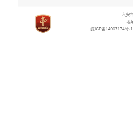
（
申
六安
自然资
地址
打印，
皖ICP备14007174号-1
申
1
叶集分
邮政寄
0564
2
地
办
联
3
公开申