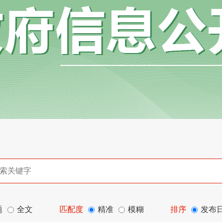
题
全文
匹配度
精准
模糊
排序
发布