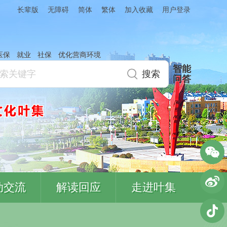
简体
繁体
加入收藏
长辈版
无障碍
用户登录
医保
就业
社保
优化营商环境
智能
问答
动交流
解读回应
走进叶集