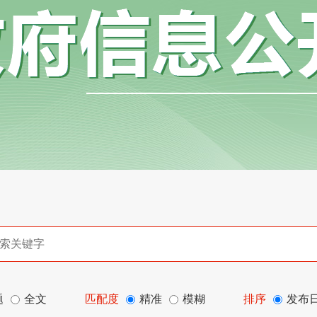
题
全文
匹配度
精准
模糊
排序
发布