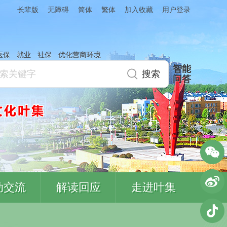
简体
繁体
加入收藏
长辈版
无障碍
用户登录
医保
就业
社保
优化营商环境
智能
问答
动交流
解读回应
走进叶集