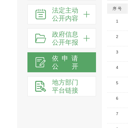
序 号
法定主动
公开内容
1
政府信息
2
公开年报
3
依申请
公
开
4
地方部门
5
平台链接
6
7