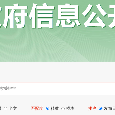
题
全文
匹配度
精准
模糊
排序
发布