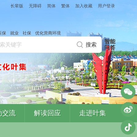
简体
繁体
加入收藏
长辈版
无障碍
用户登录
医保
就业
社保
优化营商环境
智能
问答
动交流
解读回应
走进叶集