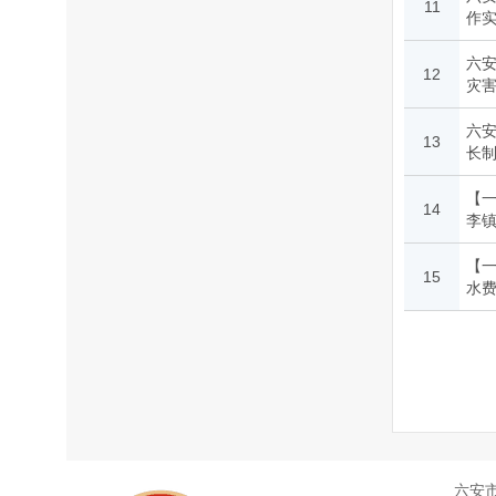
11
作
六安
12
灾
六
13
长
【
14
李
【一
15
水
六安