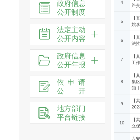
政府信息
4
路
公开制度
【其
5
姚
法定主动
公开内容
【
6
法
政府信息
【
7
工
公开年报
【
依申请
8
集区
知
|
公
开
【
9
地方部门
20
平台链接
【
10
立
六安