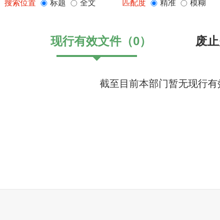
搜索位置
标题
全文
匹配度
精准
模糊
现行有效文件
（
0
）
废止
截至目前本部门暂无现行有