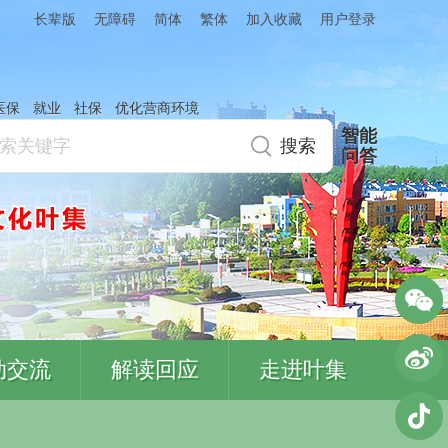
简体
繁体
加入收藏
长辈版
无障碍
用户登录
医保
就业
社保
优化营商环境
智能
问答
动交流
解读回应
走进叶集