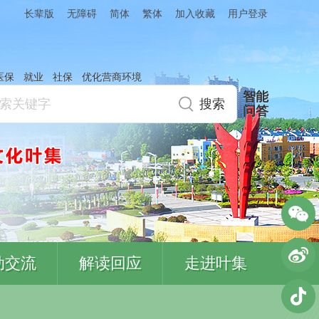
简体
繁体
加入收藏
长辈版
无障碍
用户登录
医保
就业
社保
优化营商环境
智能
问答
动交流
解读回应
走进叶集