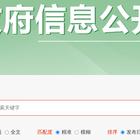
题
全文
匹配度
精准
模糊
排序
发布