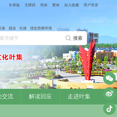
简体
繁体
加入收藏
长辈版
无障碍
用户登录
医保
就业
社保
优化营商环境
智能
问答
动交流
解读回应
走进叶集