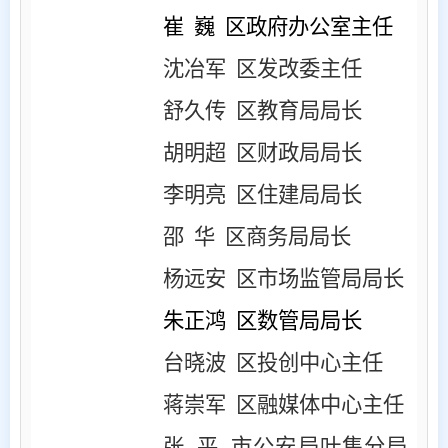
崔
巍
区政府办公室主任
沈冶军
区发改委主任
舒久传
区教育局局长
胡明超
区财政局局长
李明亮
区住建局局长
邵
华 区商务局局长
杨远安
区市场监管局局长
朱正鸿
区数管局局长
台晓波
区投创中心主任
蒋崇军
区融媒体中心主任
张
平 市公安局叶集分局