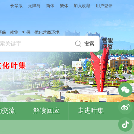
简体
繁体
加入收藏
长辈版
无障碍
用户登录
医保
就业
社保
优化营商环境
智能
问答
动交流
解读回应
走进叶集