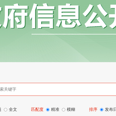
题
全文
匹配度
精准
模糊
排序
发布