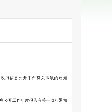
范政府信息公开平台有关事项的通知
息公开工作年度报告有关事项的通知