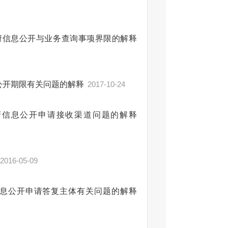
府信息公开与业务查询事项界限的解释
公开期限有关问题的解释
2017-10-24
府信息公开申请接收渠道问题的解释
2016-05-09
息公开申请答复主体有关问题的解释