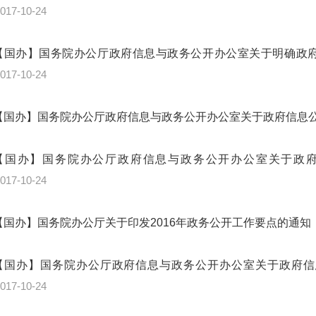
017-10-24
【国办】国务院办公厅政府信息与政务公开办公室关于明确政
017-10-24
【国办】国务院办公厅政府信息与政务公开办公室关于政府信息
【国办】国务院办公厅政府信息与政务公开办公室关于政
017-10-24
【国办】国务院办公厅关于印发2016年政务公开工作要点的通知
【国办】国务院办公厅政府信息与政务公开办公室关于政府信
017-10-24