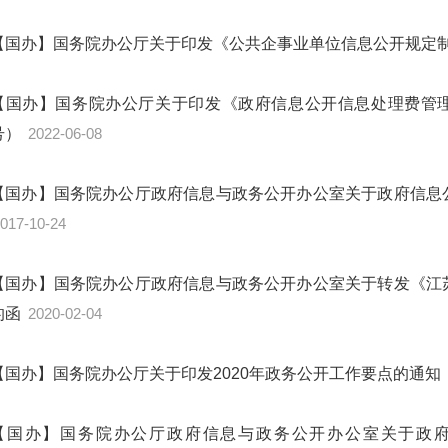
【国办】国务院办公厅关于印发《公共企事业单位信息公开规定
【国办】国务院办公厅关于印发《政府信息公开信息处理费管理办
号）
2022-06-08
【国办】国务院办公厅政府信息与政务公开办公室关于政府信息
017-10-24
【国办】国务院办公厅政府信息与政务公开办公室关于转发《江
的函
2020-02-04
【国办】国务院办公厅关于印发2020年政务公开工作要点的通知
【国办】国务院办公厅政府信息与政务公开办公室关于政