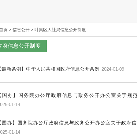
首页
>
信息公开
>
叶集区人社局信息公开制度
政府信息公开制度
【最新条例】中华人民共和国政府信息公开条例
2024-01-09
【国办】国务院办公厅政府信息与政务公开办公室关于规
025-01-14
【国办】国务院办公厅政府信息与政务公开办公室关于政府信
025-01-14