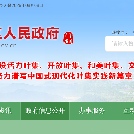
今天是2026年08月08日
热搜词：
资讯
政府信息公开
办事服务
互