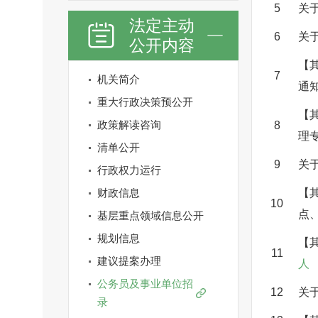
5
关于
法定主动
6
关
公开内容
【
7
机关简介
通
重大行政决策预公开
【
政策解读咨询
8
理
清单公开
9
关
行政权力运行
财政信息
【
10
点
基层重点领域信息公开
规划信息
【
11
建议提案办理
人
公务员及事业单位招
12
关
录