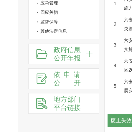
应急管理
1
施
回应关切
六
监督保障
2
央
其他法定信息
六
3
政府信息
实
公开年报
六
4
区
依申请
公
开
六
5
展
地方部门
平台链接
废止失效