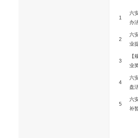
六
1
办
六
2
业
【
3
业
六
4
盘
六
5
补