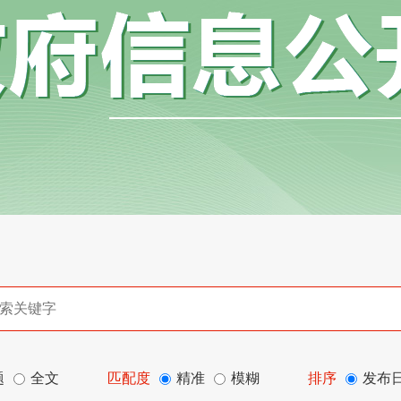
题
全文
匹配度
精准
模糊
排序
发布