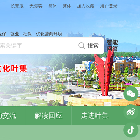
简体
繁体
加入收藏
长辈版
无障碍
用户登录
医保
就业
社保
优化营商环境
智能
问答
动交流
解读回应
走进叶集