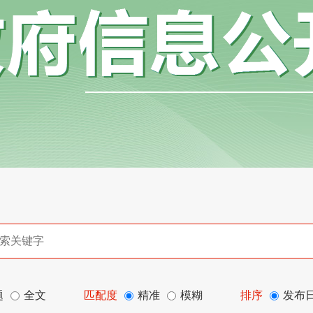
题
全文
匹配度
精准
模糊
排序
发布