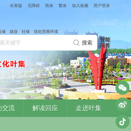
简体
繁体
加入收藏
长辈版
无障碍
用户登录
医保
就业
社保
优化营商环境
智能
问答
动交流
解读回应
走进叶集