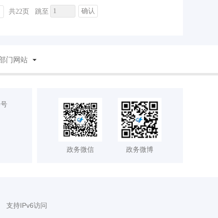
确认
共22页
跳至
部门网站
8号
政务微信
政务微博
支持IPv6访问