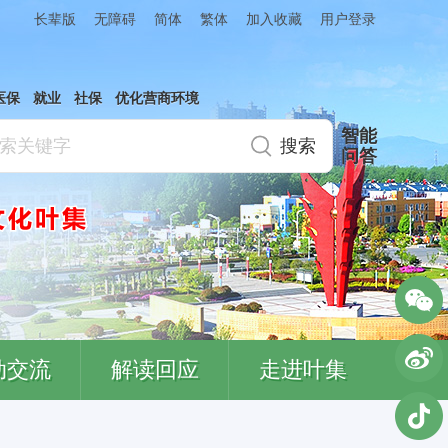
简体
繁体
加入收藏
长辈版
无障碍
用户登录
医保
就业
社保
优化营商环境
智能
问答
动交流
解读回应
走进叶集