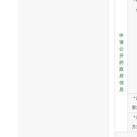
*
申
请
公
开
的
政
府
信
息
*
形
*
方