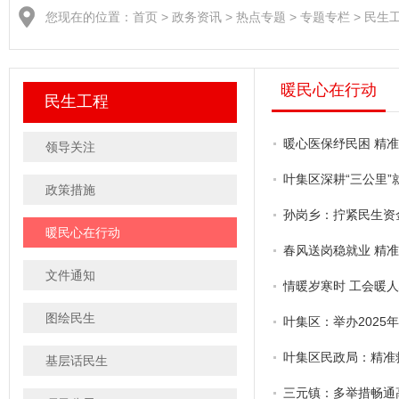
您现在的位置：
首页
>
政务资讯
>
热点专题
>
专题专栏
>
民生
暖民心在行动
民生工程
暖心医保纾民困 精
领导关注
叶集区深耕“三公里”
政策措施
孙岗乡：拧紧民生资金
暖民心在行动
春风送岗稳就业 精
文件通知
情暖岁寒时 工会暖
图绘民生
叶集区：举办2025
叶集区民政局：精准
基层话民生
三元镇：多举措畅通