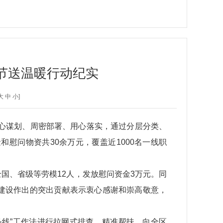
春节送温暖行动纪实
大
中
小
]
精心谋划、周密部署、用心落实，通过分层分类、
慰问物资共30余万元，覆盖近1000名一线职
国、省级等劳模12人，发放慰问资金3万元。同
建设作出的突出贡献表示衷心感谢和崇高敬意，
线”工作法进行拉网式排查，精准帮扶，向全区