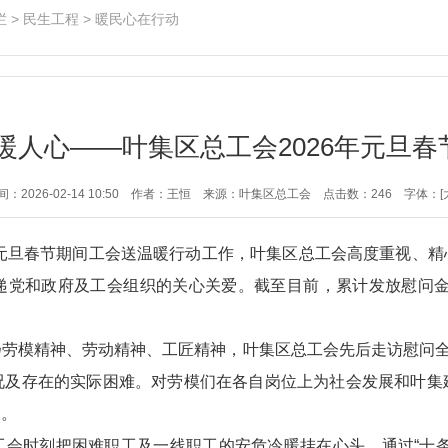
栏
>
民生工程
>
暖民心在行动
暖人心——叶集区总工会2026年元旦
：2026-02-14 10:50
作者：王恒
来源：叶集区总工会
点击数：
246
字体：[
年元旦春节期间工会送温暖行动工作，叶集区总工会高度重视、
党和政府及工会组织的关心关爱。截至目前，累计发放慰问金和
劳模精神、劳动精神、工匠精神，叶集区总工会先后走访慰问全
况及存在的实际困难。对劳模们在各自岗位上为社会发展和叶集
用。
工会时刻把困难职工及一线职工的安危冷暖挂在心头，通过“十条