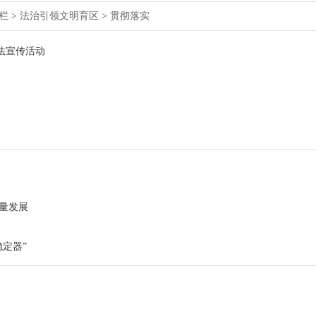
栏
>
法治引领文明育区
>
贯彻落实
普法宣传活动
质量发展
稳定器”