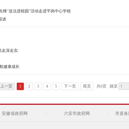
先锋“送法进校园”活动走进平岗中心学校
综述
法走深走实
护航健康成长
上一页
1
2
3
4
5
下一页
尾页
共6页
跳至
安徽省政府网
六安市政府网
市直各