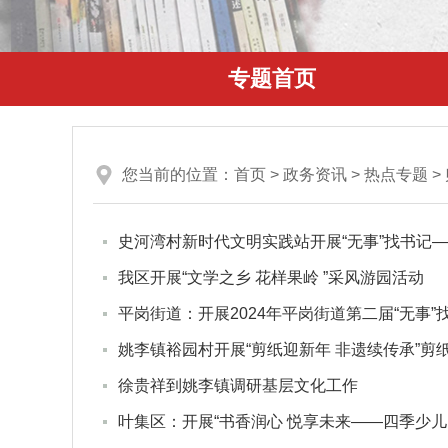
专题首页
您当前的位置：
首页
>
政务资讯
>
热点专题
>
史河湾村新时代文明实践站开展“无事”找书记—
我区开展“文学之乡 花样果岭 ”采风游园活动
平岗街道：开展2024年平岗街道第二届“无事
姚李镇裕园村开展“剪纸迎新年 非遗续传承”剪
徐贵祥到姚李镇调研基层文化工作
叶集区：开展“书香润心 悦享未来——四季少