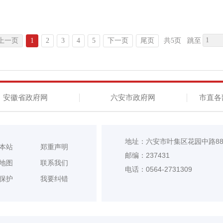
上一页
1
2
3
4
5
下一页
尾页
共5页
跳至
安徽省政府网
六安市政府网
市直各
地址：六安市叶集区花园中路8
本站
郑重声明
邮编：237431
地图
联系我们
电话：0564-2731309
保护
我要纠错