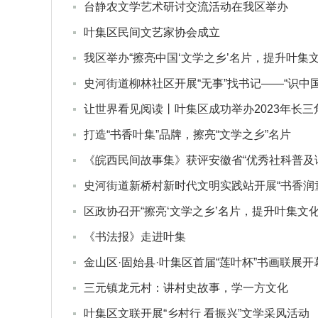
台静农文学艺术研讨交流活动在我区举办
叶集区民间文艺家协会成立
我区举办“擦亮中国‘文学之乡’名片，提升叶集
史河街道柳林社区开展“无事”找书记——“识中
让世界看见阅读丨叶集区成功举办2023年长
打造“书香叶集”品牌，擦亮“文学之乡”名片
《皖西民间故事集》获评安徽省“优秀社科普及
史河街道新桥村新时代文明实践站开展“书香润
区政协召开“擦亮‘文学之乡’名片，提升叶集文
《书法报》走进叶集
金山区·固始县·叶集区首届“莲叶杯”书画联展开
三元镇龙元村：讲村史故事，学一方文化
叶集区文联开展“乡村行 看振兴”文学采风活动