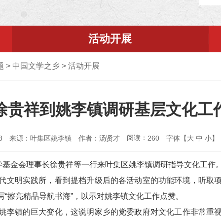
活动开展
题
>
中国文学之乡
>
活动开展
徐贵祥到姚李镇调研基层文化工
阅读：
8
来源：叶集区姚李镇
作者：汤贤才
字体【
大
中
小
】
260
文学基金会理事长徐贵祥等一行来叶集区姚李镇调研指导文化工作
代文明实践所，看到提档升级后的各活动室的功能环境，听取
“擦亮精品导航书海”，以示对姚李镇文化工作点赞。
姚李镇的巨大变化，这说明家乡的党委政府对文化工作非常重