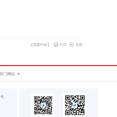
【我要纠错】
打印
关闭
部门网站
8号