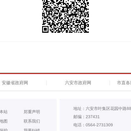
安徽省政府网
六安市政府网
市直各
地址：六安市叶集区花园中路8
本站
郑重声明
邮编：237431
地图
联系我们
电话：0564-2731309
保护
我要纠错