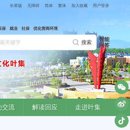
简体
繁体
加入收藏
长辈版
无障碍
用户登录
医保
就业
社保
优化营商环境
智能
问答
动交流
解读回应
走进叶集