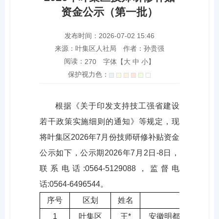
资金公示（第一批）
发布时间：2026-07-02 15:46
来源：叶集区人社局
作者：孙贵强
阅读：
字体【
大
中
小
】
270
保护视力色：
根据《关于印发支持技工强省建设
若干政策实施细则的通知》等规定，现
将叶集区2026年7月份技师研修补贴资金
公示如下，公示期2026年7月2日-8日，
联系电话:0564-5129088，监督电
话:0564-6496544。
序号
区划
姓名
工
1
叶集区
王*
安徽明都能源建设集