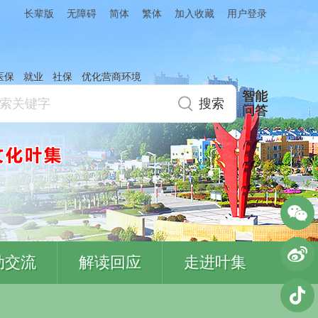
简体
繁体
加入收藏
长辈版
无障碍
用户登录
医保
就业
社保
优化营商环境
智能
问答
动交流
解读回应
走进叶集