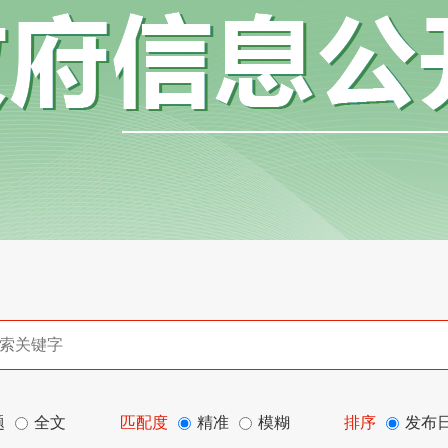
题
全文
匹配度
精准
模糊
排序
发布