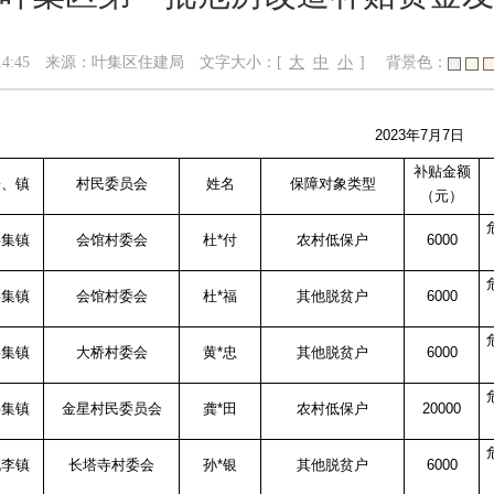
14:45
来源：叶集区住建局
文字大小：[
大
中
小
]
背景色：
2023年7月7日
补贴金额
乡、镇
村民委员会
姓名
保障对象类型
（元）
洪集镇
会馆村委会
杜*付
农村低保户
6000
洪集镇
会馆村委会
杜*福
其他脱贫户
6000
洪集镇
大桥村委会
黄*忠
其他脱贫户
6000
洪集镇
金星村民委员会
龚*田
农村低保户
20000
姚李镇
长塔寺村委会
孙*银
其他脱贫户
6000