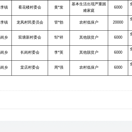
基本生活出现严重困
姚李镇
看花楼村委会
黄*发
6000
难家庭
姚李镇
龙凤村民委员会
管*勃
农村低保户
20000
孙岗乡
双塘新村委会
邹*祥
其他脱贫户
6000
孙岗乡
长岗村委会
李*英
其他脱贫户
6000
孙岗乡
棠店村委会
周*强
农村低保户
6000