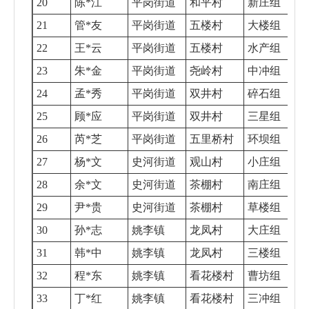
20
陈*江
平岗街道
和平村
新庄组
21
管*友
平岗街道
五楼村
大楼组
22
王*云
平岗街道
五楼村
水产组
23
朱*金
平岗街道
尧岭村
中冲组
24
孟*秀
平岗街道
双井村
碎石组
25
顾*应
平岗街道
双井村
三星组
26
芮*芝
平岗街道
五里桥村
环坝组
27
杨*文
史河街道
观山村
小庄组
28
余*文
史河街道
茶棚村
南庄组
29
尹*贵
史河街道
茶棚村
草楼组
30
孙*志
姚李镇
龙凤村
大庄组
31
韩*中
姚李镇
龙凤村
三楼组
32
程*东
姚李镇
看花楼村
曹坊组
33
丁*红
姚李镇
看花楼村
三冲组