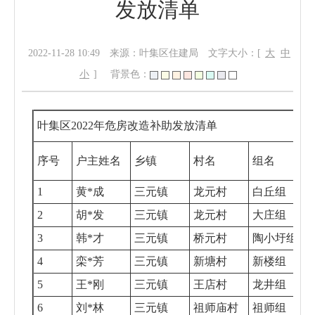
发放清单
2022-11-28 10:49
来源：叶集区住建局
文字大小：[
大
中
小
]
背景色：
叶集区
2022
年危房改造补助发放清单
序号
户主姓名
乡镇
村名
组名
1
黄*成
三元镇
龙元村
白丘组
2
胡*发
三元镇
龙元村
大庄组
3
韩*才
三元镇
桥元村
陶小圩组
4
栾*芳
三元镇
新塘村
新楼组
5
王*刚
三元镇
王店村
龙井组
6
刘*林
三元镇
祖师庙村
祖师组