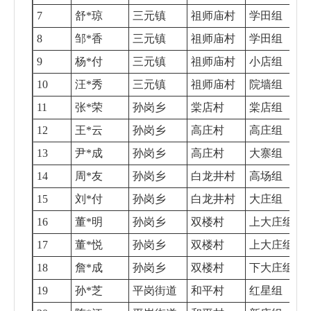
7
舒*琼
三元镇
祖师庙村
学田组
8
邹*香
三元镇
祖师庙村
学田组
9
杨*付
三元镇
祖师庙村
小店组
10
汪*秀
三元镇
祖师庙村
院墙组
11
张*荣
孙岗乡
棠店村
棠店组
12
王*云
孙岗乡
高庄村
高庄组
13
尹*成
孙岗乡
高庄村
大寨组
14
周*友
孙岗乡
白龙井村
高场组
15
刘*付
孙岗乡
白龙井村
大庄组
16
董*明
孙岗乡
双楼村
上大庄组
17
董*悦
孙岗乡
双楼村
上大庄组
18
詹*成
孙岗乡
双楼村
下大庄组
19
孙*芝
平岗街道
和平村
红星组