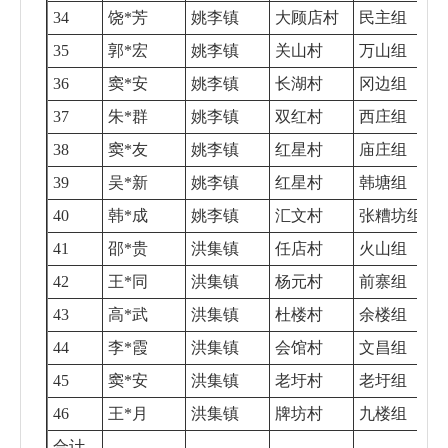
34
饶*芳
姚李镇
大顾店村
民主组
35
郭*宏
姚李镇
关山村
万山组
36
窦*安
姚李镇
长湖村
冈边组
37
朱*群
姚李镇
双红村
西庄组
38
窦*友
姚李镇
红星村
庙庄组
39
吴*新
姚李镇
红星村
韩塘组
40
韩*成
姚李镇
汇文村
张糟坊组
41
邵*贵
洪集镇
任店村
火山组
42
王*同
洪集镇
杨元村
前寨组
43
高*武
洪集镇
杜楼村
余楼组
44
李*霞
洪集镇
会馆村
文昌组
45
窦*安
洪集镇
老圩村
老圩组
46
王*月
洪集镇
牌坊村
九楼组
合计