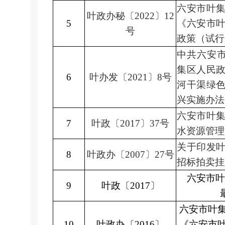
六安市叶
叶政办秘〔
2022
〕
12
5
《六安市
号
政策（试行
中共六安
集区人民
6
叶办发〔
2021
〕
8
号
河干渠绿
兴实施办法
六安市叶
7
叶政〔
2017
〕
37
号
水资源管理
关于印发
8
叶政办〔
2007
〕
27
号
招标拍卖挂
六安市叶
9
叶政〔
2017
〕
六安市叶
10
叶政办〔
2016
〕
《六安市