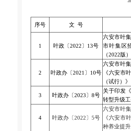
序号
文
号
六安市叶
1
叶政〔
2022
〕
13
号
市叶集区
（
2022
版
六安市叶
2
叶政办〔
2021
〕
10
号
《六安市
（试行）》
关于印发
3
叶政办〔
2023
〕
8
号
转型升级工
六安市叶
4
叶政办〔
2022
〕
5
号
《六安市
种养业提升