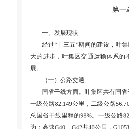
第一
一、发展现状
经过
“十三五”期间的建设，叶
大的进步，叶集区交通运输体系的
展。
（一）公路交通
国省干线方面。叶集区共有国省
一级公路
82.149
公里，二级公路
56.7
总国省干线里程的
98%
。一级公路
82
为：高速
G40
、
G42
共
40
公里，
G105