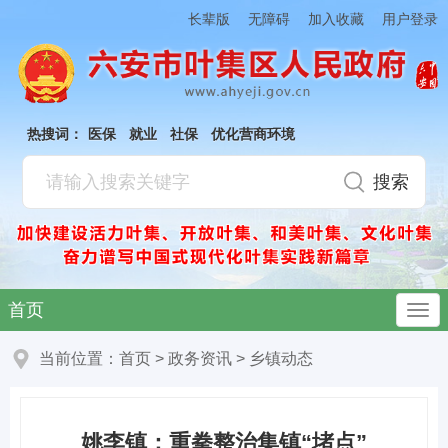
加入收藏
长辈版
无障碍
用户登录
热搜词：
医保
就业
社保
优化营商环境
首页
当前位置：
首页
>
政务资讯
>
乡镇动态
姚李镇：重拳整治集镇“堵点”