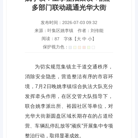
多部门联动疏通光华大街
发布时间：2026-07-03 09:32
来源：叶集区姚李镇
作者：刘传能
阅读：
字体【
大
中
小
】
87
保护视力色：
为切实规范集镇主干道交通秩序，
消除安全隐患，营造整洁有序的市容环
境，7月2日晚姚李镇综合执法大队充分
发挥牵头作用，在区交管大队指导下，
联合姚李派出所、裕园社区等单位，对
光华大街新圆盘区域长期存在的占道经
营、车辆乱停乱放等“顽疾”开展集中专项
整治行动，取得显著成效。