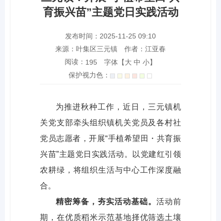
育振兴苗”主题党日实践活动
发布时间：2025-11-25 09:10
来源：叶集区三元镇
作者：江亚春
阅读：
字体【
大
中
小
】
195
保护视力色：
为推进秋种工作，近日，三元镇机
关党支部牵头组织镇机关党员及各村社
党员志愿者，开展“手植希望田・共育振
兴苗”主题党日实践活动。以党建红引领
农耕绿，将组织生活与中心工作深度融
合。​
精密筹备，夯实活动基础。
活动前
期，在优质稻米示范基地择优筛选土壤