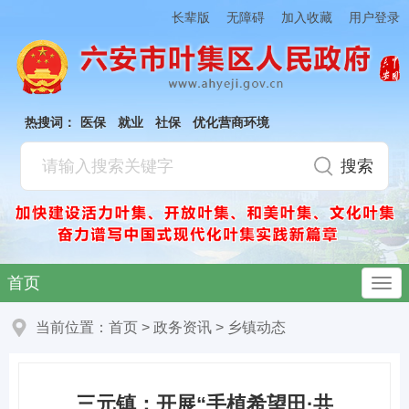
加入收藏
长辈版
无障碍
用户登录
热搜词：
医保
就业
社保
优化营商环境
首页
当前位置：
首页
>
政务资讯
>
乡镇动态
三元镇：开展“手植希望田·共