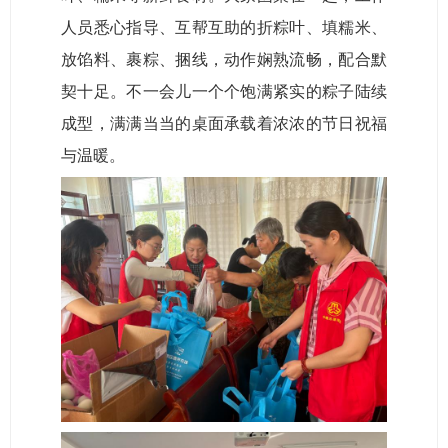
人员悉心指导、互帮互助的折粽叶、填糯米、
放馅料、裹粽、捆线，动作娴熟流畅，配合默
契十足。不一会儿一个个饱满紧实的粽子陆续
成型，满满当当的桌面承载着浓浓的节日祝福
与温暖。