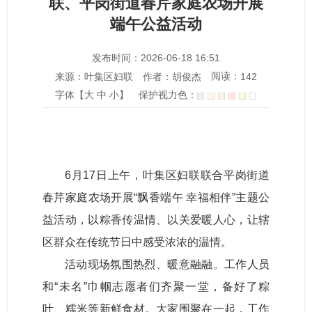
联、平岗街道春芹家庭农场开展
端午公益活动
发布时间：2026-06-18 16:51
阅读：
来源：叶集区妇联
作者：胡俊杰
142
字体【
大
中
小
】
保护视力色：
6月17日上午，叶集区妇联联合平岗街道
春芹家庭农场开展“飘香端午 幸福相伴”主题公
益活动，以粽香传温情、以关爱暖人心，让辖
区群众在传统节日中感受浓浓的温情。
活动现场氛围热烈、暖意融融。工作人员
和“未名”巾帼志愿者们齐聚一堂，备好了粽
叶、糯米等新鲜食材。大家围聚在一起，工作