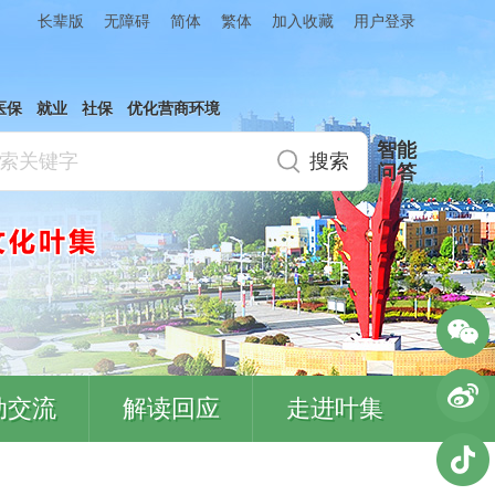
简体
繁体
加入收藏
长辈版
无障碍
用户登录
医保
就业
社保
优化营商环境
智能
问答
动交流
解读回应
走进叶集