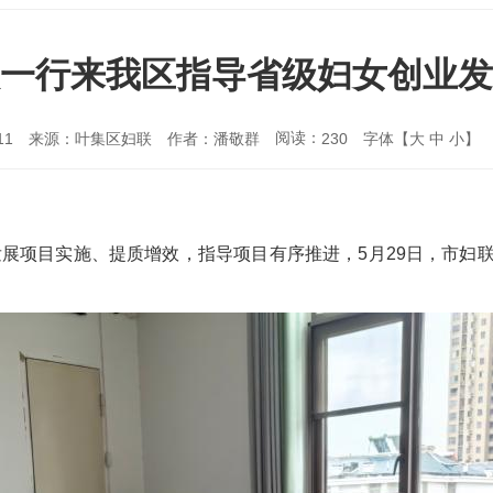
一行来我区指导省级妇女创业发
阅读：
11
来源：叶集区妇联
作者：潘敬群
字体【
大
中
小
】
230
业发展项目实施、提质增效，指导项目有序推进，5月29日，市