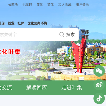
简体
繁体
加入收藏
长辈版
无障碍
用户登录
医保
就业
社保
优化营商环境
智能
问答
动交流
解读回应
走进叶集