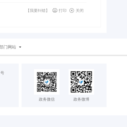
【我要纠错】
打印
关闭
部门网站
8号
政务微信
政务微博