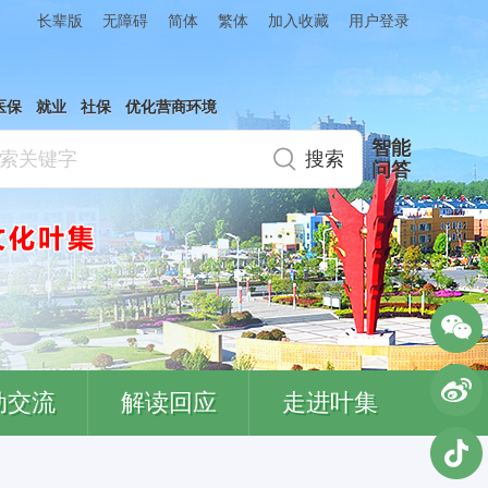
简体
繁体
加入收藏
长辈版
无障碍
用户登录
医保
就业
社保
优化营商环境
智能
问答
动交流
解读回应
走进叶集