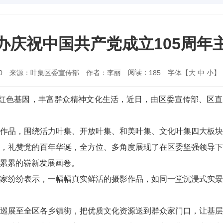
办庆祝中国共产党成立105周年
阅读：
0
来源：叶集区委宣传部
作者：李丽
字体【
大
中
小
】
185
承红色基因，丰富群众精神文化生活，近日，由区委宣传部、区直工
作品，围绕活力叶集、开放叶集、和美叶集、文化叶集四大板
，礼赞党的百年华诞，全方位、多角度展现了在区委坚强领导
累累的崭新发展画卷。
家纷纷表示，一幅幅真实鲜活的摄影作品，如同一堂沉浸式实
巡展至全区各乡镇街，把优质文化资源送到群众家门口，让基