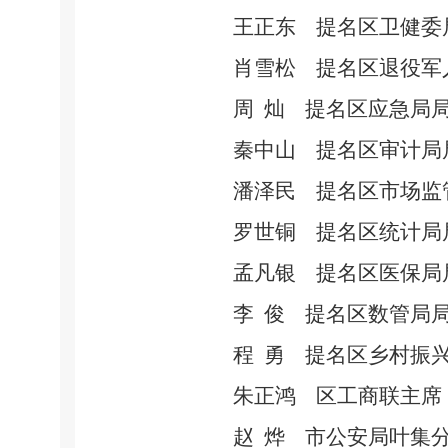
王正东
提名区卫健委
肖雪松
提名区退役军
周
灿
提名区应急局
秦中山
提名区审计局
潘泽民
提名区市场监
罗世铜
提名区统计局
孟凡银
提名区医保局
李
俊
提名区数管局
程
勇
提名区乡村振
朱正鸿
区工商联主席
赵
烨
市公安局叶集