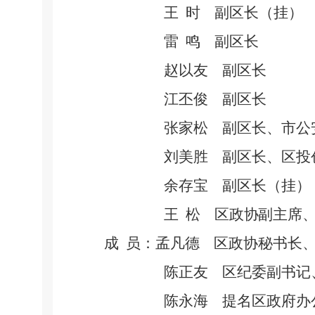
王
时
副区长（挂）
雷
鸣
副区长
赵以友
副区长
江丕俊
副区长
张家松
副区长、市公
刘美胜
副区长、区投
余存宝
副区长（挂）
王
松
区
政协副主席
成
员：孟凡德
区政协秘书长
陈正友
区纪委副书记
陈永海
提名区政府办