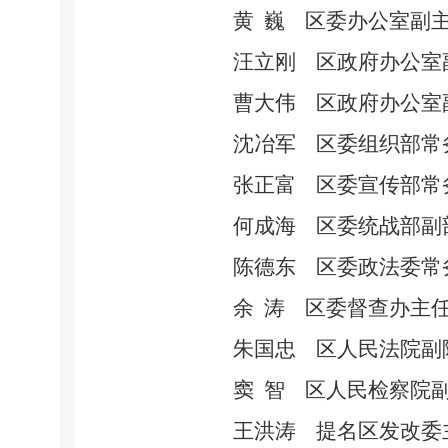
黄
巍
区委办公室副
汪立刚
区政府办公室
曹大伟
区政府办公室
沈冶军
区委组织部常
张正富
区委宣传部常
何成海
区委统战部副
陈德东
区委政法委常
余
涛
区委督查办主
朱国忠
区人民法院副
窦
智
区人民检察院
王洪涛
提名区发改委