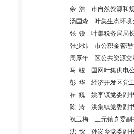
余
浩
市自然资源和
汤国森
叶集生态环境
张
锐
叶集税务局局
张少炜
市公积金管理
周厚年
区公共资源交
马
骏
国网叶集供电
彭
华
经济开发区党
崔
巍
姚李镇党委副
陈
涛
洪集镇党委副
祝玉梅
三元镇党委副
沈
忱
孙岗乡党委副