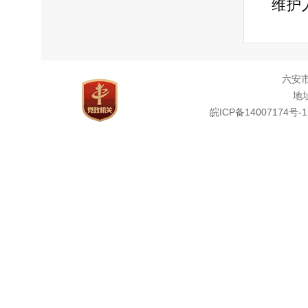
维护
平。
工作
六安
人，
地址
全系
皖ICP备14007174号-1
政务
泛征
见和
公开
全面