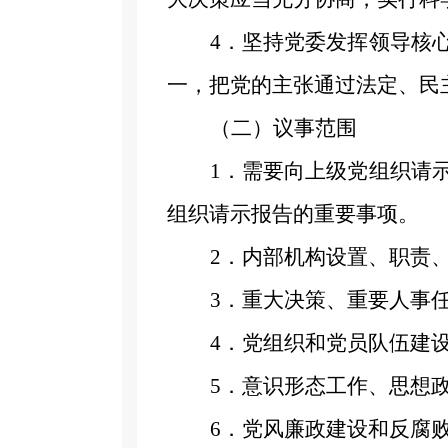
4
．
坚持党委发挥领导核
一，把党的主张通过法定、民
（二）议事范围
1
．
需要向上级党组织请
组织请示报告的重要事项。
2
．
内部机构设置、职责
3
．
重大决策、重要人事
4
．
党组织和党员队伍建
5
．
意识形态工作、思想
6
．
党风廉政建设和反腐