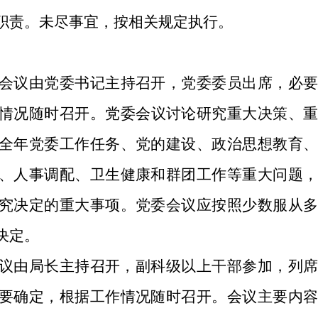
职责。未尽事宜，按相关规定执行。
会议
由
党委书记
主持召开，
党委委员
出席，必
情况
随时
召开。
党委会议
讨论研究重大决策、
全年党
委
工作任务、党的建设、政治思想教育
、人事调配、
卫生健康
和群团工作等重大问题
究决定的重大事项。
党委会议
应按照少数服从
决定。
议由局长主持召开，副科级以上干部参加，列
要确定，根据工作情况
随时
召开。会议主要内