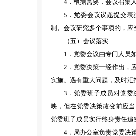
4
．
根据需要，会议召集
5
．
党委会议议题提交表
制。会议研究多个事项的，应
（五）会议落实
1
．
党委会议由专门人员
2
．
党委决策一经作出，
实施。遇有重大问题，及时汇
3
．
党委班子成员对党委
映，但在党委决策改变前应当
党委班子成员实行终身责任追
4
．
局办公室负责党委决