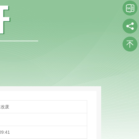
立改废
09:41