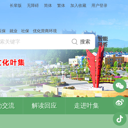
简体
繁体
加入收藏
长辈版
无障碍
用户登录
医保
就业
社保
优化营商环境
智能
问答
动交流
解读回应
走进叶集