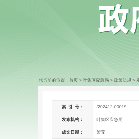
您当前的位置：
首页
> 叶集区应急局
>
政策法规
>
索
引
号：
/202412-00019
发布机构：
叶集区应急局
成文日期：
暂无