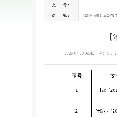
文 号：
名 称：
【清理结果】重新修
【
2025-04-03 09:41
浏览量：
2
序号
文
1
叶政〔20
2
叶政办〔20